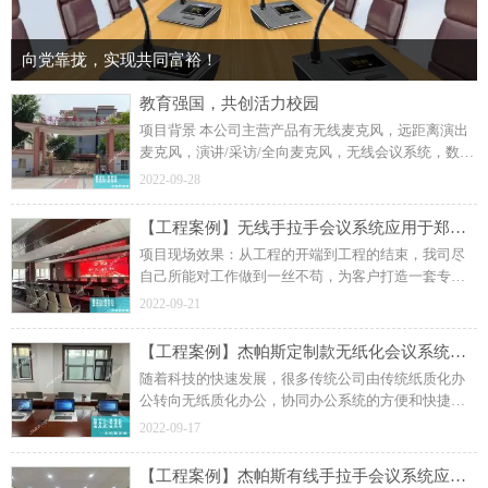
向党靠拢，实现共同富裕！
教育强国，共创活力校园
项目背景 本公司主营产品有无线麦克风，远距离演出
麦克风，演讲/采访/全向麦克风，无线会议系统，数字
网络会议系统，无纸化会议系统，中控/矩阵会议系
2022-09-28
统，扩声音响系统，音视频系统
【工程案例】无线手拉手会议系统应用于郑州某综合利用研究所
项目现场效果：从工程的开端到工程的结束，我司尽
自己所能对工作做到一丝不苟，为客户打造一套专属
于会议现场的设备；4、会议音响扩声系统； 杰帕斯音
2022-09-21
响数字网络广播系列产品:1、数字消防广播系统；
【工程案例】杰帕斯定制款无纸化会议系统应用于某企业单位
随着科技的快速发展，很多传统公司由传统纸质化办
公转向无纸质化办公，协同办公系统的方便和快捷也
在日常办公中得以体现；2、无纸化多媒体会议系统；
2022-09-17
杰帕斯音响数字网络广播系列产品:1、数字消防广播系
统；
【工程案例】杰帕斯有线手拉手会议系统应用于某市人民检察院