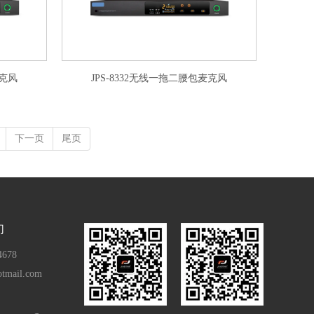
麦克风
JPS-8332无线一拖二腰包麦克风
下一页
尾页
们
4678
otmail.com