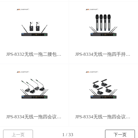
JPS-8332无线一拖二腰包麦克风
JPS-8334无线一拖四手持麦克风
JPS-8334无线一拖四会议麦克风
JPS-8334无线一拖四会议麦克风
上一页
下一页