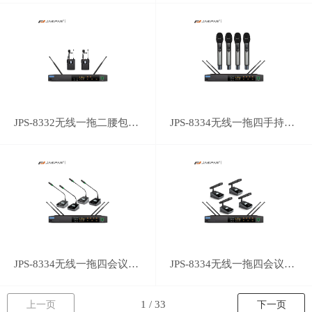
JPS-8332无线一拖二腰包麦克风
JPS-8334无线一拖四手持麦克风
JPS-8334无线一拖四会议麦克风
JPS-8334无线一拖四会议麦克风
上一页
下一页