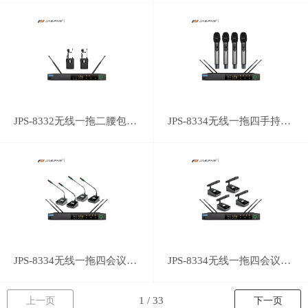
JPS-8332无线一拖二腰包麦克风
JPS-8334无线一拖四手持麦克风
JPS-8334无线一拖四会议麦克风
JPS-8334无线一拖四会议麦克风
上一页
下一页