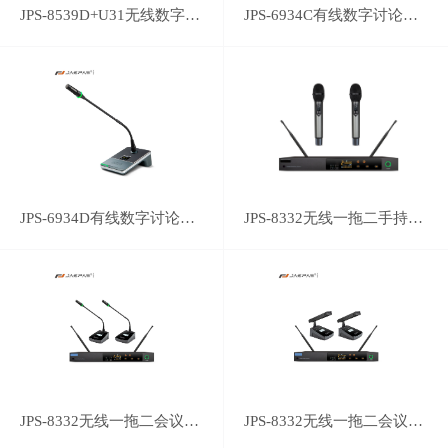
JPS-8539D+U31无线数字讨论会议代表单元
JPS-6934C有线数字讨论会议主席单元
JPS-6934D有线数字讨论会议代表单元
JPS-8332无线一拖二手持麦克风
JPS-8332无线一拖二会议麦克风
JPS-8332无线一拖二会议麦克风