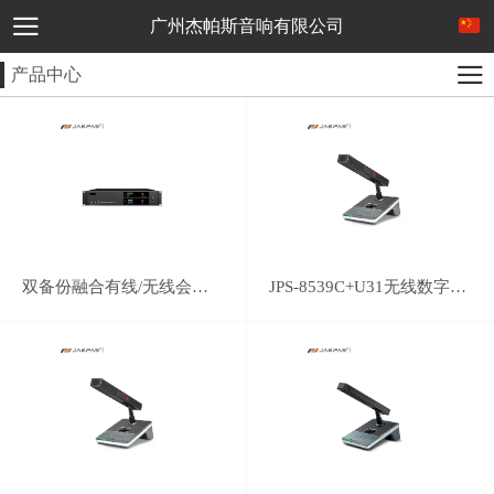
广州杰帕斯音响有限公司
产品中心
双备份融合有线/无线会议系统（双系统）会议主机 JPS-8539
JPS-8539C+U31无线数字讨论会议主席单元