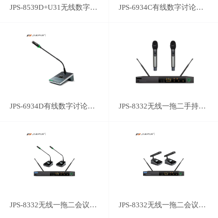
JPS-8539D+U31无线数字讨论会议代表单元
JPS-6934C有线数字讨论会议主席单元
JPS-6934D有线数字讨论会议代表单元
JPS-8332无线一拖二手持麦克风
JPS-8332无线一拖二会议麦克风
JPS-8332无线一拖二会议麦克风