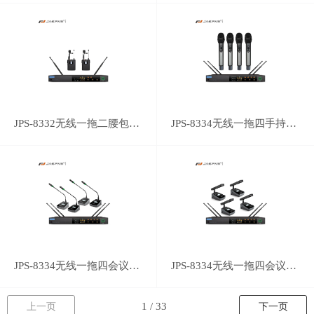
JPS-8332无线一拖二腰包麦克风
JPS-8334无线一拖四手持麦克风
JPS-8334无线一拖四会议麦克风
JPS-8334无线一拖四会议麦克风
上一页
下一页