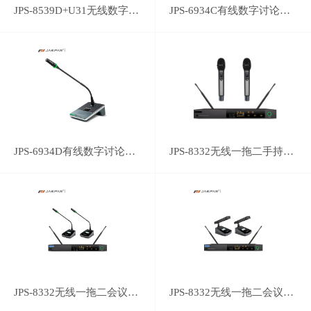
JPS-8539D+U31无线数字讨论会议代表单元
JPS-6934C有线数字讨论会议主席单元
JPS-6934D有线数字讨论会议代表单元
JPS-8332无线一拖二手持麦克风
JPS-8332无线一拖二会议麦克风
JPS-8332无线一拖二会议麦克风