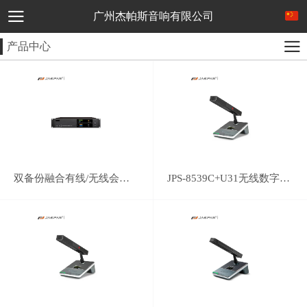
广州杰帕斯音响有限公司
产品中心
双备份融合有线/无线会议系统（双系统）会议主机 JPS-8539
JPS-8539C+U31无线数字讨论会议主席单元