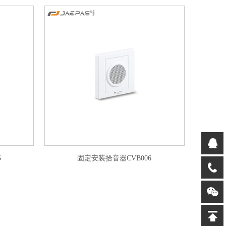
5
固定安装拾音器CVB006